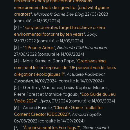
dedicated energy and carbon emissions
measurement tools designed for (and with) game
creators
”,
Microsoft Game Dev Blog
, 22/03/2023
(consulté le 14/09/2024)
[2] – “
Sony accelerates target to achieve a zero
environmental footprint by ten years
”,
Sony
,
18/03/2022 (consulté le 14/09/2024)
[3] – “
4 Priority Areas
”,
Nintendo CSR Information
,
27/06/2022 (consulté le 14/09/2024)
[4] – Maris Kurme et Dana Popp, “
Greenwashing:
comment les entreprises de l’UE peuvent valider leurs
allégations écologiques ?
”,
Actualité Parlement
Européen
, 14/02/2024 (consulté le 14/09/2024)
[5] – Geoffrey Marmonier, Louis-Raphaël Malbois,
Pierre Forest et Mathilde Yagoubi, “
Éco Guide du Jeu
Vidéo 2024
”,
Jyros
, 07/2024 (consulté le 14/09/2024)
[6] – Arnaud Fayolle, “
Climate Game Toolkit for
Content Creator (GDC2022)
”,
Arnaud Fayolle
,
06/05/2022 (consulté le 14/09/2024)
[7] – “
À quoi servent les Eco Tags ?
”,
Gamesplanet