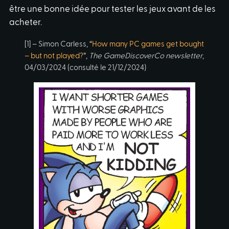
être une bonne idée pour tester les jeux avant de les
acheter.
[1] – Simon Carless, “
How many PC games get bought
– but not played?
”,
The GameDiscoverCo newsletter
,
04/03/2024 (consulté le 21/12/2024)