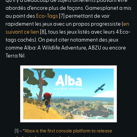
qu’il y a beaucoup de sujets différents pouvant être
abordés d’encore plus de façons. Gamesplanet a mis
au point des
Eco-Tags
[7] permettant de voir
rapidement les jeux avec un propos progressiste (
en
suivant ce lien
[8], tous les jeux listés avec leurs 4 Eco-
tags cochés). On peut citer notamment des jeux
comme Alba: A Wildlife Adventure, ABZU ou encore
Terra Nil.
[1] – “
Xbox is the first console platform to release