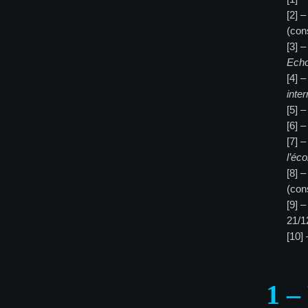
[2] –
(con
[3] 
Echo
[4] –
inter
[5] –
[6] –
[7] –
l’éc
[8] 
(con
[9] 
21/1
[10]
1 