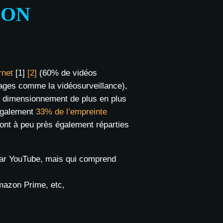
ION
rnet
[1]
[2]
(60% de vidéos
ages comme la vidéosurveillance),
le dimensionnement de plus en plus
 également
33% de l’empreinte
sont à peu près également réparties
 par YouTube, mais qui comprend
mazon Prime, etc,