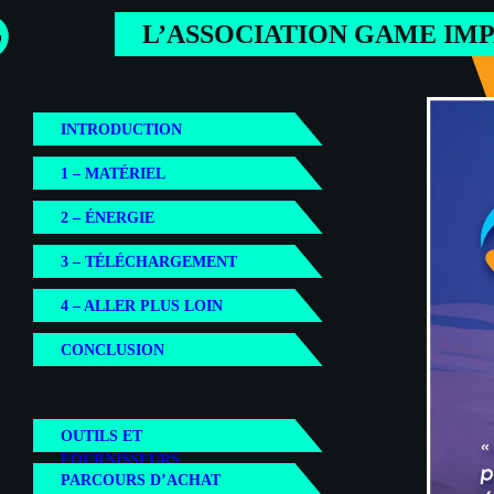
L’ASSOCIATION GAME IM
INTRODUCTION
1 – MATÉRIEL
2 – ÉNERGIE
3 – TÉLÉCHARGEMENT
4 – ALLER PLUS LOIN
CONCLUSION
OUTILS ET
FOURNISSEURS
PARCOURS D’ACHAT