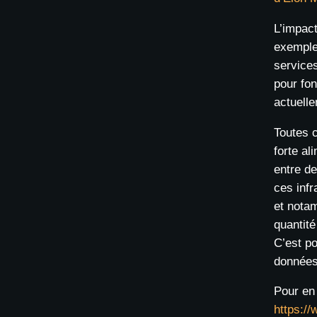
L’impact
exemple,
service
pour fon
actuell
Toutes c
forte al
entre d
ces infr
et nota
quantité
C’est p
données
Pour en 
https:/