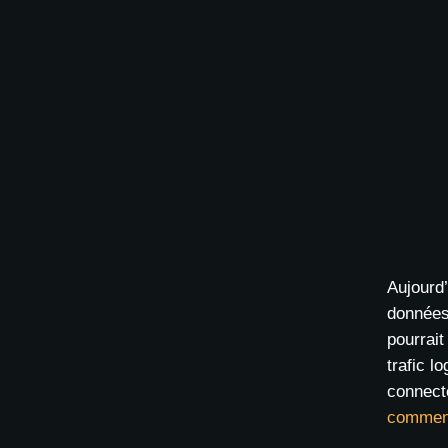
Aujourd’
données 
pourrait
trafic l
connect
comment