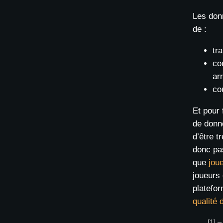
Les don
de :
tr
co
ar
co
Et pour 
de donné
d’être t
donc pa
que
jou
joueurs
platef
qualité 
[1] –