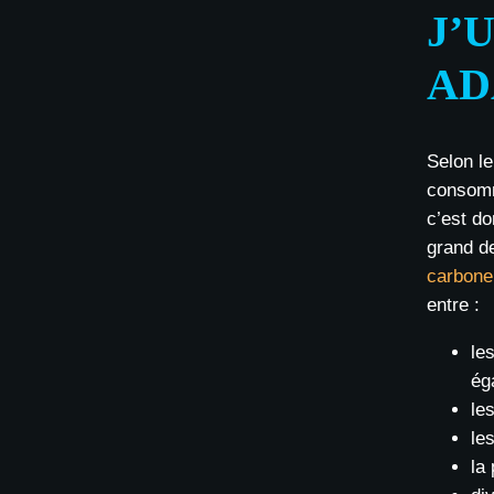
J’
AD
Selon le
consomm
c’est do
grand de
carbone
entre :
le
ég
le
le
la