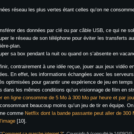
nées réseau les plus vertes étant celles qu’on ne consomme 
ansférer des données par clé ou par câble USB, ce qui ne sol
uper le réseau de son téléphone pour éviter les transferts a
rière-plan.
uper sa box pendant la nuit ou quand on s’absente en vacan
finir, contrairement à une idée reçue, jouer aux jeux vidéo
es. En effet, les informations échangées avec les serveurs 
rès optimisées pour garantir une expérience de jeu en temps r
s dans les mêmes conditions qu’un visionnage de film en st
er en ligne consomme de 5 Mo à 300 Mo par heure et par jo
 consommant beaucoup moins qu’un jeu de tir en équipe. On 
orme comme
Netflix dont la bande passante peut aller de 300
d’image
[10].
 “
Comment ça marche internet ?
”,
Coursinfo.fr
(consulté le 14/09/24)