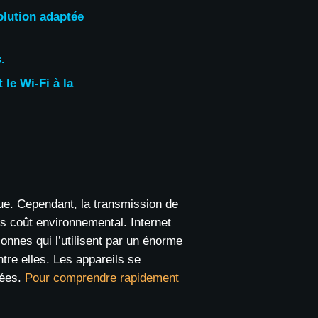
solution adaptée
.
t le Wi-Fi à la
.
nue. Cependant, la transmission de
ns coût environnemental. Internet
nnes qui l’utilisent par un énorme
ntre elles. Les appareils se
nées.
Pour comprendre rapidement