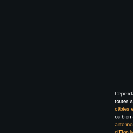
Cependa
toutes s
câbles 
ou bien
antenne
d’Elon 