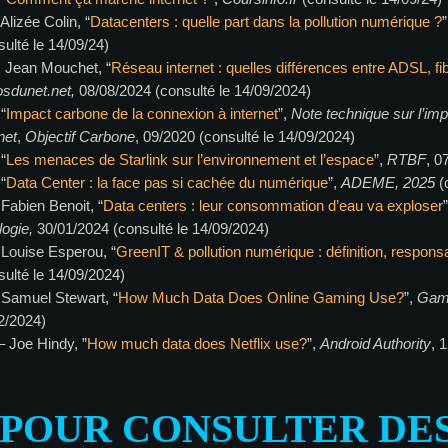
 Alizée Colin, “
Datacenters : quelle part dans la pollution numérique ?
sulté le 14/09/24)
– Jean Mouchet, “
Réseau internet : quelles différences entre ADSL, fib
sdunet.net,
08/08/2024 (consulté le 14/09/2024)
 “
Impact carbone de la connexion à internet
”,
Note technique sur l’im
net
,
Objectif Carbone
, 09/2020 (consulté le 14/09/2024)
 “
Les menaces de Starlink sur l’environnement et l’espace
”,
RTBF
, 0
 “
Data Center : la face pas si cachée du numérique
”,
ADEME, 2025
(
 Fabien Benoit, “
Data centers : leur consommation d’eau va exploser
ologie,
30/01/2024 (consulté le 14/09/2024)
– Louise Esperou, “
GreenIT & pollution numérique : définition, responsab
sulté le 14/09/2024)
– Samuel Stewart, “
How Much Data Does Online Gaming Use?
”,
Gam
2/2024)
 – Joe Hindy, ”
How much data does Netflix use?
”,
Android Authority
, 
– POUR CONSULTER DES